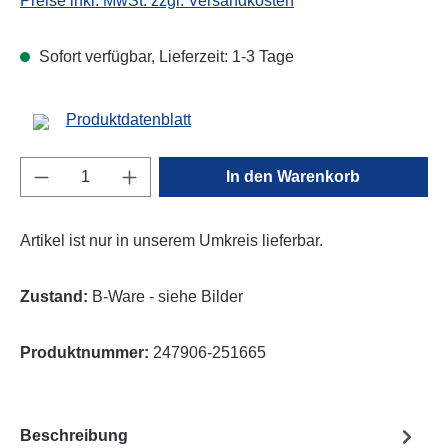
Preise inkl. MwSt. zzgl. Versandkosten
Sofort verfügbar, Lieferzeit: 1-3 Tage
Produktdatenblatt
Produkt Anzahl: Gib den gewünschten Wert e
In den Warenkorb
Artikel ist nur in unserem Umkreis lieferbar.
Zustand:
B-Ware - siehe Bilder
Produktnummer:
247906-251665
Beschreibung