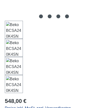
Regulärer Preis:
548,00 €