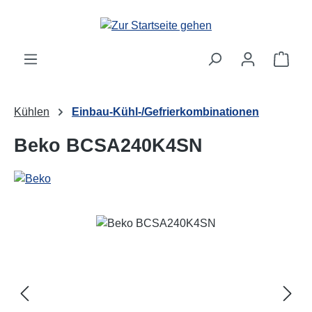
Zum Hauptinhalt springen
Ware
Kühlen
Einbau-Kühl-/Gefrierkombinationen
Beko BCSA240K4SN
Bildergalerie überspringen