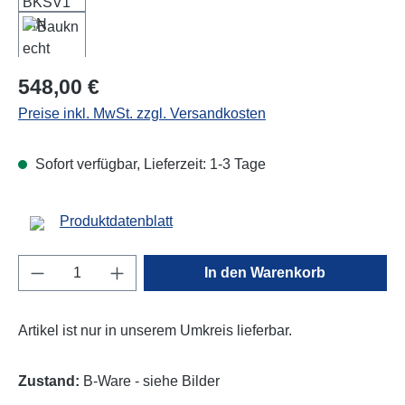
Regulärer Preis:
548,00 €
Preise inkl. MwSt. zzgl. Versandkosten
Sofort verfügbar, Lieferzeit: 1-3 Tage
Produktdatenblatt
Produkt Anzahl: Gib den gewünschten Wert e
In den Warenkorb
Artikel ist nur in unserem Umkreis lieferbar.
Zustand:
B-Ware - siehe Bilder