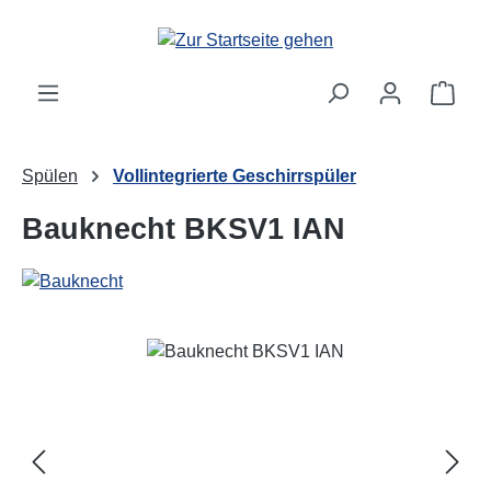
Zum Hauptinhalt springen
Ware
Spülen
Vollintegrierte Geschirrspüler
Bauknecht BKSV1 IAN
Bildergalerie überspringen