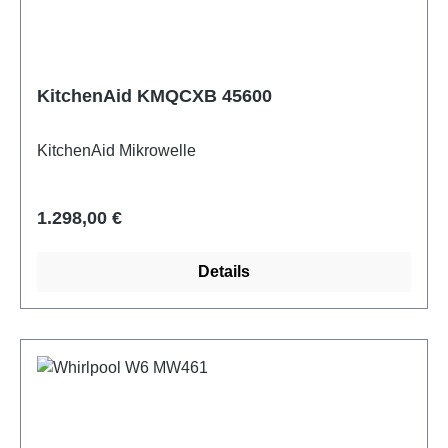
KitchenAid KMQCXB 45600
KitchenAid Mikrowelle
Regulärer Preis:
1.298,00 €
Details