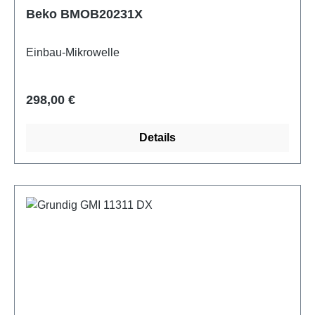
Beko BMOB20231X
Einbau-Mikrowelle
Regulärer Preis:
298,00 €
Details