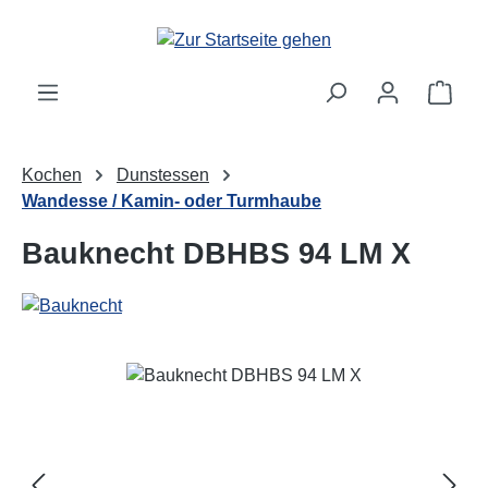
Zum Hauptinhalt springen
Ware
Kochen
Dunstessen
Wandesse / Kamin- oder Turmhaube
Bauknecht DBHBS 94 LM X
Bildergalerie überspringen