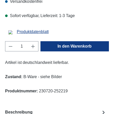
Versandkostenfrei
Sofort verfügbar, Lieferzeit: 1-3 Tage
Produktdatenblatt
Produkt Anzahl: Gib den gewünschten Wert e
In den Warenkorb
Artikel ist deutschlandweit lieferbar.
Zustand:
B-Ware - siehe Bilder
Produktnummer:
230720-252219
Beschreibung