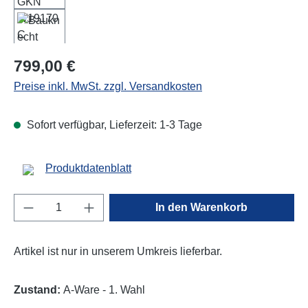
Regulärer Preis:
799,00 €
Preise inkl. MwSt. zzgl. Versandkosten
Sofort verfügbar, Lieferzeit: 1-3 Tage
Produktdatenblatt
Produkt Anzahl: Gib den gewünschten Wert e
In den Warenkorb
Artikel ist nur in unserem Umkreis lieferbar.
Zustand:
A-Ware - 1. Wahl