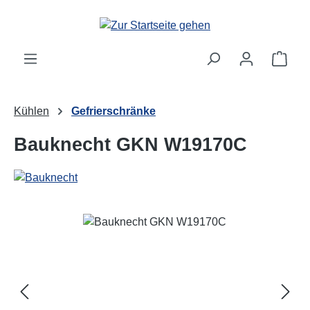
Zum Hauptinhalt springen
Ware
Kühlen
Gefrierschränke
Bauknecht GKN W19170C
Bildergalerie überspringen