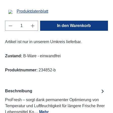
Produktdatenblatt
Produkt Anzahl: Gib den gewünschten Wert e
In den Warenkorb
Artikel ist nur in unserem Umkreis lieferbar.
Zustand:
B-Ware - einwandfrei
Produktnummer:
234852-b
Beschreibung
ProFresh – sorgt dank permanenter Optimierung von
Temperatur und Luftfeuchtigkeit für längere Frische Ihrer
Lebensmittel Ko…
Mehr