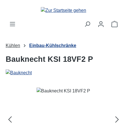
Zum Hauptinhalt springen
Ware
Kühlen
Einbau-Kühlschränke
Bauknecht KSI 18VF2 P
Bildergalerie überspringen