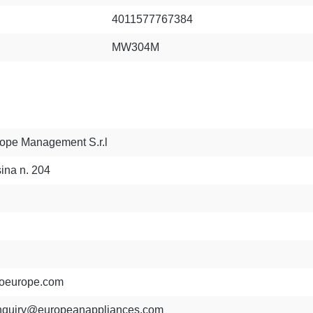
4011577767384
MW304M
ope Management S.r.l
ina n. 204
oeurope.com
nquiry@europeanappliances.com