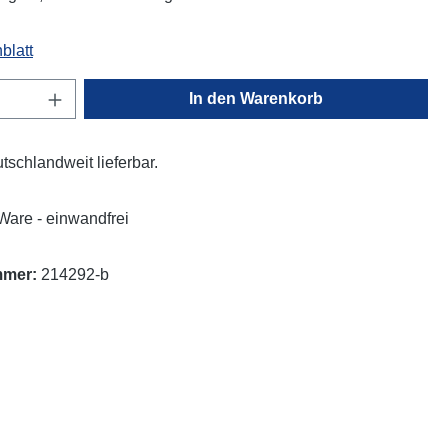
blatt
Anzahl: Gib den gewünschten Wert ein oder
In den Warenkorb
eutschlandweit lieferbar.
Ware - einwandfrei
mmer:
214292-b