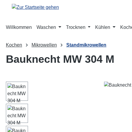
m Hauptinhalt springen
Zur Suche springen
Zur Hauptnavigation springen
Willkommen
Waschen
Trocknen
Kühlen
Koch
Kochen
Mikrowellen
Standmikrowellen
Bauknecht MW 304 M
Bildergalerie überspringen