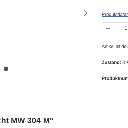
Produktdaten
Produkt 
Artikel ist d
Zustand:
B-
Produktnu
cht MW 304 M"