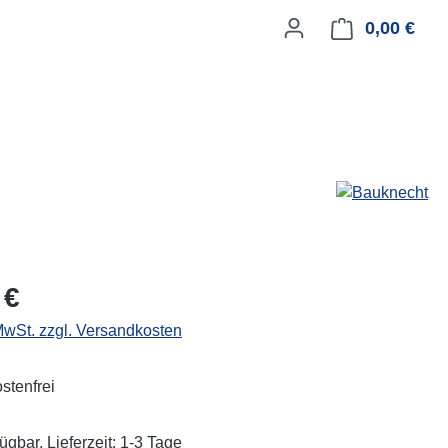
0,00 €
Ware
eis:
 €
 MwSt. zzgl. Versandkosten
stenfrei
ügbar, Lieferzeit: 1-3 Tage