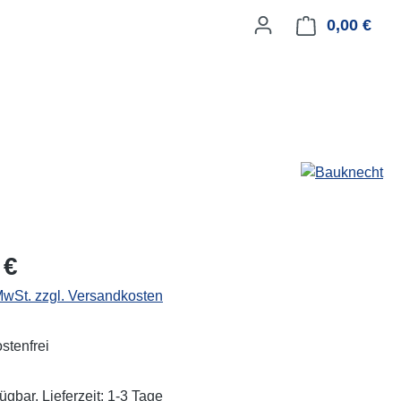
0,00 €
Ware
eis:
 €
 MwSt. zzgl. Versandkosten
stenfrei
ügbar, Lieferzeit: 1-3 Tage