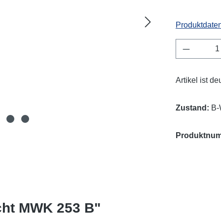
Produktdaten
Produkt 
Artikel ist d
Zustand:
B-
Produktnu
cht MWK 253 B"