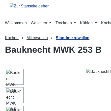
m Hauptinhalt springen
Zur Suche springen
Zur Hauptnavigation springen
Willkommen
Waschen
Trocknen
Kühlen
Koch
Kochen
Mikrowellen
Standmikrowellen
Bauknecht MWK 253 B
Bildergalerie überspringen