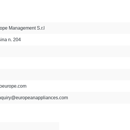
ope Management S.r.l
ina n. 204
oeurope.com
nquiry@europeanappliances.com