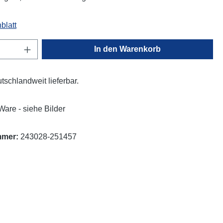
blatt
Anzahl: Gib den gewünschten Wert ein oder
In den Warenkorb
eutschlandweit lieferbar.
Ware - siehe Bilder
mmer:
243028-251457