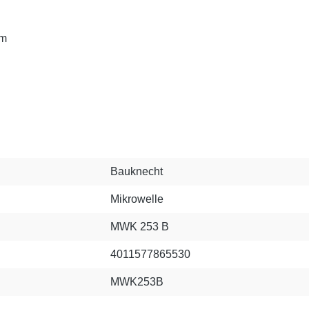
mm
Bauknecht
Mikrowelle
MWK 253 B
4011577865530
MWK253B