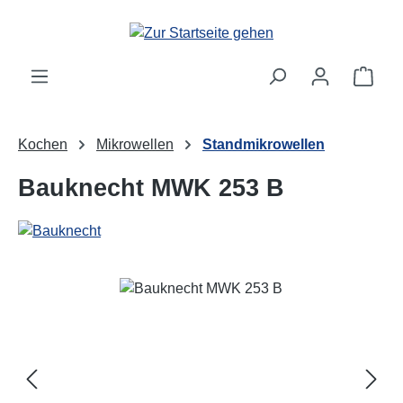
Zum Hauptinhalt springen
Ware
Kochen
Mikrowellen
Standmikrowellen
Bauknecht MWK 253 B
Bildergalerie überspringen