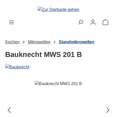
Zum Hauptinhalt springen
Ware
Kochen
Mikrowellen
Standmikrowellen
Bauknecht MWS 201 B
Bildergalerie überspringen