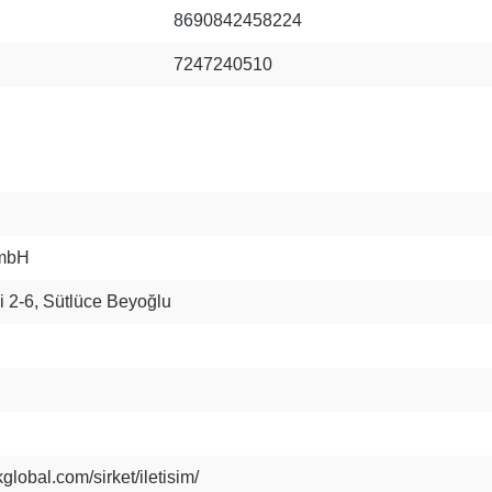
8690842458224
7247240510
mbH
 2-6, Sütlüce Beyoğlu
global.com/sirket/iletisim/