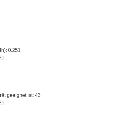
h): 0.251
81
ät geeignet ist: 43
21