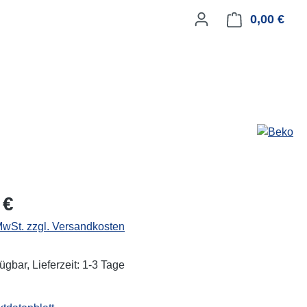
0,00 €
Ware
eis:
 €
 MwSt. zzgl. Versandkosten
ügbar, Lieferzeit: 1-3 Tage