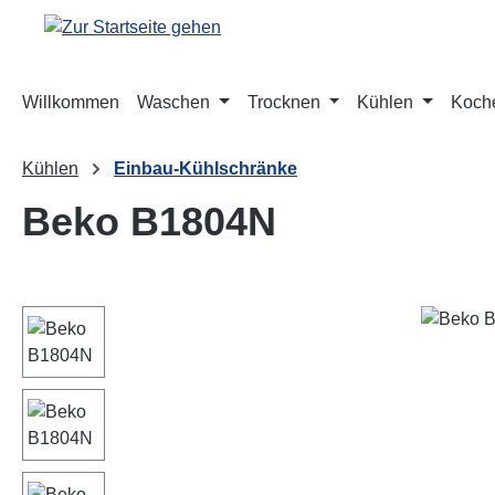
m Hauptinhalt springen
Zur Suche springen
Zur Hauptnavigation springen
Willkommen
Waschen
Trocknen
Kühlen
Koch
Kühlen
Einbau-Kühlschränke
Beko B1804N
Bildergalerie überspringen