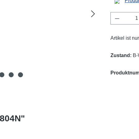
Produk
Produkt 
Artikel ist n
Zustand:
B-
Produktnu
1804N"