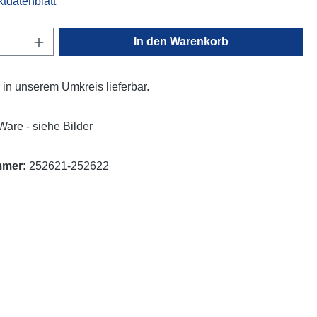
tdatenblatt
Anzahl: Gib den gewünschten Wert ein oder
In den Warenkorb
ur in unserem Umkreis lieferbar.
Ware - siehe Bilder
mmer:
252621-252622