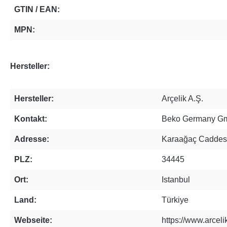
GTIN / EAN:
MPN:
Hersteller:
Hersteller:
Arçelik A.Ş.
Kontakt:
Beko Germany G
Adresse:
Karaağaç Caddesi
PLZ:
34445
Ort:
Istanbul
Land:
Türkiye
Webseite:
https://www.arcelik