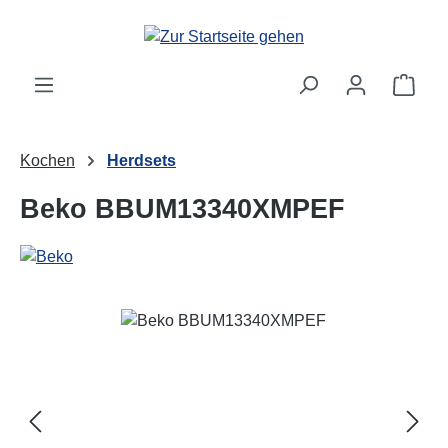
Zum Hauptinhalt springen
Ware
Kochen
Herdsets
Beko BBUM13340XMPEF
Bildergalerie überspringen