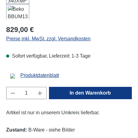
Regulärer Preis:
829,00 €
Preise inkl. MwSt. zzgl. Versandkosten
Sofort verfügbar, Lieferzeit: 1-3 Tage
Produktdatenblatt
Produkt Anzahl: Gib den gewünschten Wert e
In den Warenkorb
Artikel ist nur in unserem Umkreis lieferbar.
Zustand:
B-Ware - siehe Bilder