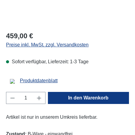
Regulärer Preis:
459,00 €
Preise inkl. MwSt. zzgl. Versandkosten
Sofort verfügbar, Lieferzeit: 1-3 Tage
Produktdatenblatt
Produkt Anzahl: Gib den gewünschten Wert e
In den Warenkorb
Artikel ist nur in unserem Umkreis lieferbar.
Zustand:
B-Ware - einwandfrei