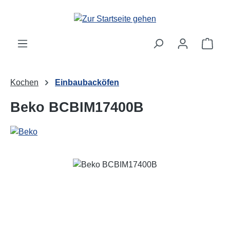
Zum Hauptinhalt springen
Ware
Kochen
Einbaubacköfen
Beko BCBIM17400B
Bildergalerie überspringen