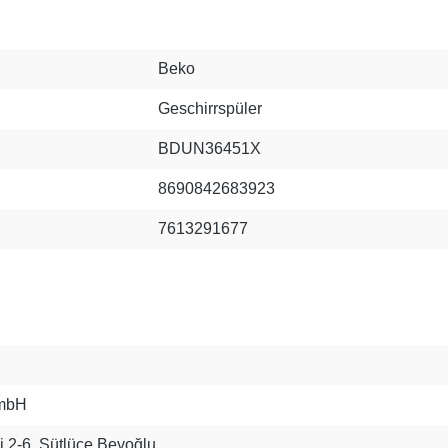
Beko
Geschirrspüler
BDUN36451X
8690842683923
7613291677
mbH
 2-6, Sütlüce Beyoğlu