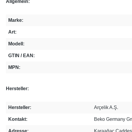
Allgemein:
Marke:
Art:
Modell:
GTIN / EAN:
MPN:
Hersteller:
Hersteller:
Arçelik A.Ş.
Kontakt:
Beko Germany G
Adresse:
Karaağaç Caddesi