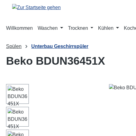
m Hauptinhalt springen
Zur Suche springen
Zur Hauptnavigation springen
Willkommen
Waschen
Trocknen
Kühlen
Koch
Spülen
Unterbau Geschirrspüler
Beko BDUN36451X
Bildergalerie überspringen