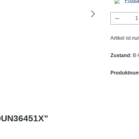
Produk
Produkt 
Artikel ist n
Zustand:
B-
Produktnu
BDUN36451X"