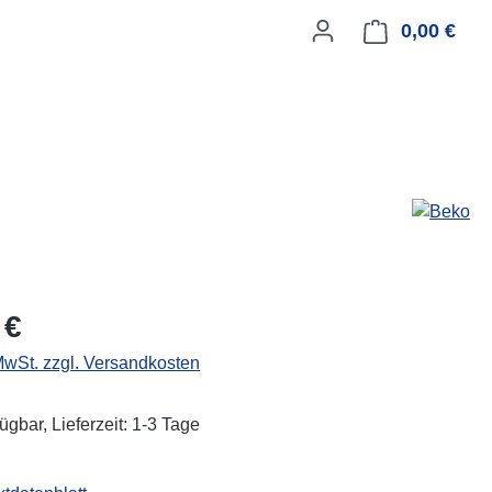
0,00 €
Ware
eis:
 €
 MwSt. zzgl. Versandkosten
ügbar, Lieferzeit: 1-3 Tage