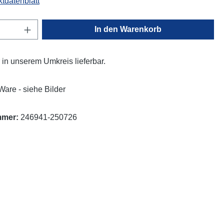
tdatenblatt
Anzahl: Gib den gewünschten Wert ein oder
In den Warenkorb
ur in unserem Umkreis lieferbar.
Ware - siehe Bilder
mmer:
246941-250726