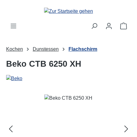
Zum Hauptinhalt springen
Ware
Kochen
Dunstessen
Flachschirm
Beko CTB 6250 XH
Bildergalerie überspringen