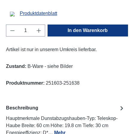
Produktdatenblatt
Produkt Anzahl: Gib den gewünschten Wert e
In den Warenkorb
Artikel ist nur in unserem Umkreis lieferbar.
Zustand:
B-Ware - siehe Bilder
Produktnummer:
251603-251638
Beschreibung
Hauptmerkmale Dunstabzugshauben-Typ: Teleskop-
Haube Breite: 60 cm Höhe: 19.8 cm Tiefe: 30 cm
Energieeffizienz: D*…
Mehr