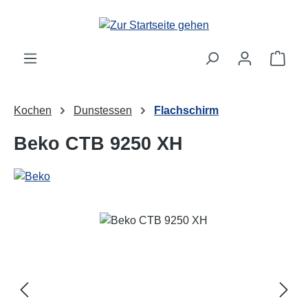
Zum Hauptinhalt springen
Ware
Kochen
Dunstessen
Flachschirm
Beko CTB 9250 XH
Bildergalerie überspringen