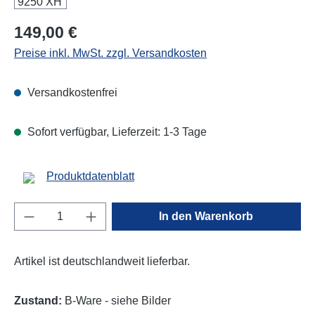
Regulärer Preis:
149,00 €
Preise inkl. MwSt. zzgl. Versandkosten
Versandkostenfrei
Sofort verfügbar, Lieferzeit: 1-3 Tage
Produktdatenblatt
Produkt Anzahl: Gib den gewünschten Wert e
In den Warenkorb
Artikel ist deutschlandweit lieferbar.
Zustand:
B-Ware - siehe Bilder