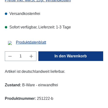
Preise inkl. MwSt. zzgl. Versandkosten
Versandkostenfrei
Sofort verfügbar, Lieferzeit: 1-3 Tage
Produktdatenblatt
Produkt Anzahl: Gib den gewünschten Wert e
In den Warenkorb
Artikel ist deutschlandweit lieferbar.
Zustand:
B-Ware - einwandfrei
Produktnummer:
251222-b