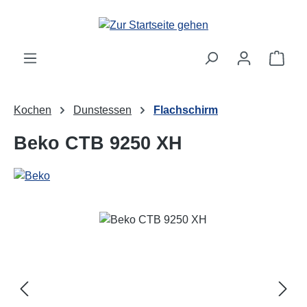
Zum Hauptinhalt springen
Ware
Kochen
Dunstessen
Flachschirm
Beko CTB 9250 XH
Bildergalerie überspringen