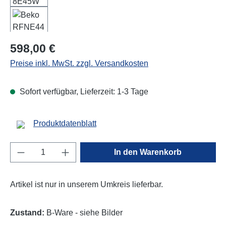
Regulärer Preis:
598,00 €
Preise inkl. MwSt. zzgl. Versandkosten
Sofort verfügbar, Lieferzeit: 1-3 Tage
Produktdatenblatt
Produkt Anzahl: Gib den gewünschten Wert e
In den Warenkorb
Artikel ist nur in unserem Umkreis lieferbar.
Zustand:
B-Ware - siehe Bilder