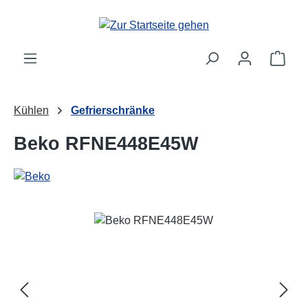
Zum Hauptinhalt springen
Ware
Kühlen
Gefrierschränke
Beko RFNE448E45W
Bildergalerie überspringen