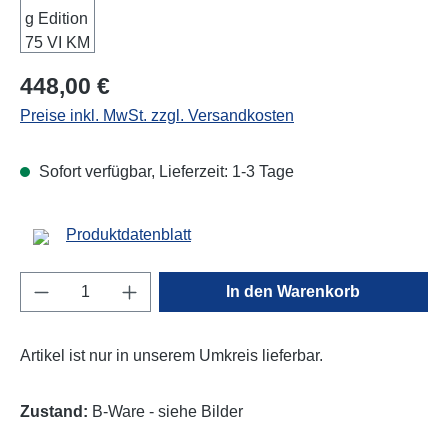
Regulärer Preis:
448,00 €
Preise inkl. MwSt. zzgl. Versandkosten
Sofort verfügbar, Lieferzeit: 1-3 Tage
Produktdatenblatt
Produkt Anzahl: Gib den gewünschten Wert e
In den Warenkorb
Artikel ist nur in unserem Umkreis lieferbar.
Zustand:
B-Ware - siehe Bilder