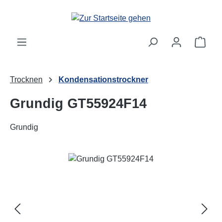
Zum Hauptinhalt springen
Ware
Trocknen
Kondensationstrockner
Grundig GT55924F14
Grundig
Bildergalerie überspringen