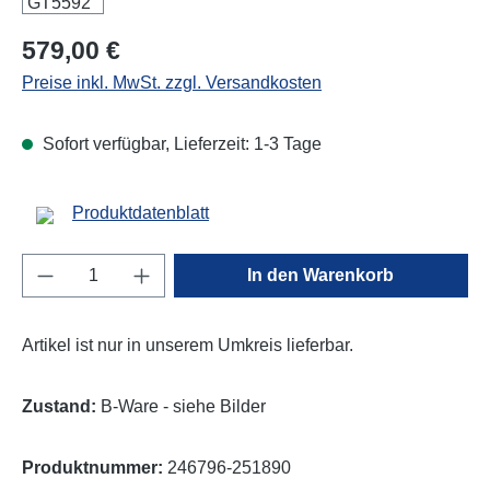
Regulärer Preis:
579,00 €
Preise inkl. MwSt. zzgl. Versandkosten
Sofort verfügbar, Lieferzeit: 1-3 Tage
Produktdatenblatt
Produkt Anzahl: Gib den gewünschten Wert e
In den Warenkorb
Artikel ist nur in unserem Umkreis lieferbar.
Zustand:
B-Ware - siehe Bilder
Produktnummer:
246796-251890