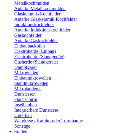
Metallkochmulden
Autarke Metallkochmulden
Glaskeramik-Kochfelder
Autarke Glaskeramik-Kochfelder
Induktionskochfelder
Autarke Induktionskochfelder
Gaskochfelder
Autarke Gaskochfelder
Einbaubacköfen
Elektroherde (Einbau)
Elektroherde (Standgeräte)
Gasherde (Standgeräte)
Dampfgarer
Mikrowellen
Einbaumikrowellen
Standmikrowellen
Mikrotandems
Dunstessen
Flachschirm
Inselhauben
Integrierbare Dunstesse
Unterbau
Wandesse / Kamin- oder Turmhaube
Sonstige
Spülen